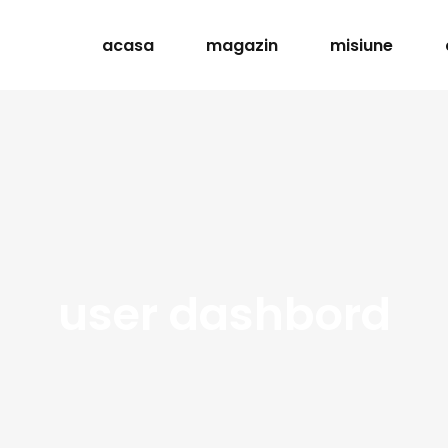
acasa
magazin
misiune
user dashbord