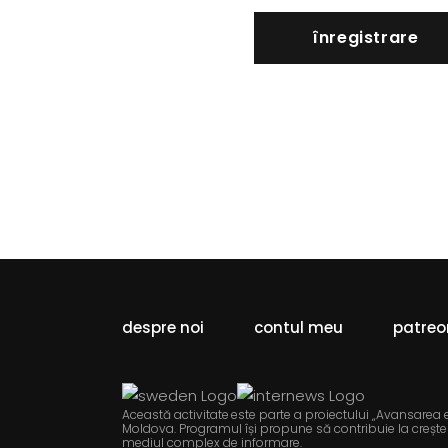
înregistrare
despre noi
contul meu
patreo
Această activitate este parte a proiectului „Avansarea
Moldova. Programul își propune să contribuie la creștere
mediul complex de informare.