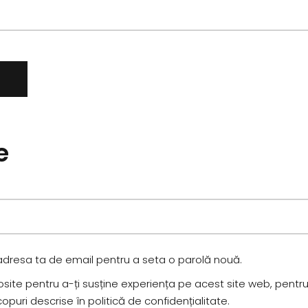
e
a adresa ta de email pentru a seta o parolă nouă.
losite pentru a-ți susține experiența pe acest site web, pentr
copuri descrise în
politică de confidențialitate
.