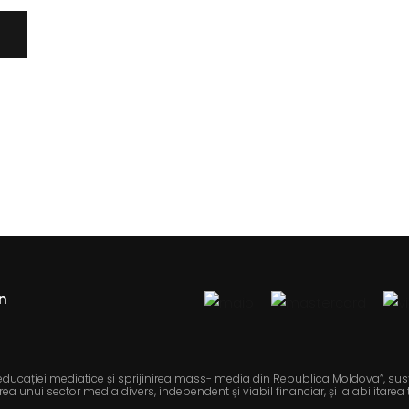
n
 educației mediatice și sprijinirea mass- media din Republica Moldova”, sus
a unui sector media divers, independent și viabil financiar, și la abilitarea 