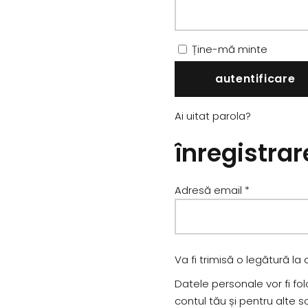
Ține-mă minte
autentificare
Ai uitat parola?
înregistrar
Obligatoriu
Adresă email
*
Va fi trimisă o legătură l
Datele personale vor fi fo
contul tău și pentru alte s