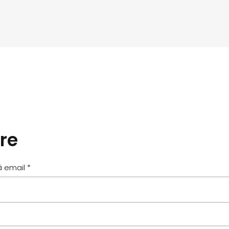
re
Obligatoriu
ă email
*