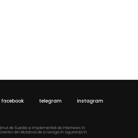
facebook
telegram
instagram
ținut de Suedia și implementat de Internews în
tinerilor din Moldova de a naviga în siguranță în