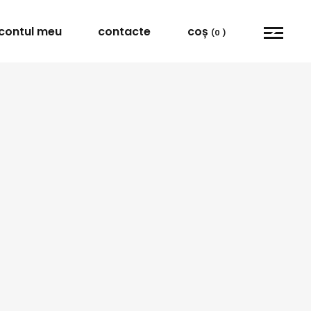
contul meu
contacte
coș
(0 )